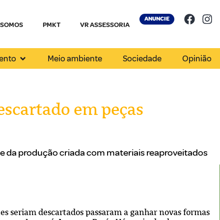
ANUNCIE
 SOMOS
PMKT
VR ASSESSORIA
ento
Meio ambiente
Sociedade
Opinião
escartado em peças
rte da produção criada com materiais reaproveitados
ntes seriam descartados passaram a ganhar novas formas