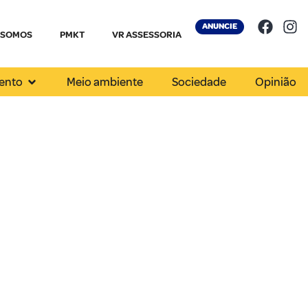
ANUNCIE
 SOMOS
PMKT
VR ASSESSORIA
ento
Meio ambiente
Sociedade
Opinião