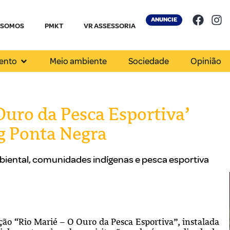
ANUNCIE
 SOMOS
PMKT
VR ASSESSORIA
ento
Meio ambiente
Sociedade
Opinião
Ouro da Pesca Esportiva’
g Ponta Negra
biental, comunidades indígenas e pesca esportiva
ção “Rio Marié – O Ouro da Pesca Esportiva”, instalada