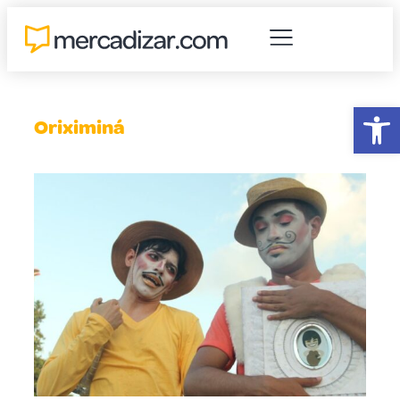
Abr
Oriximiná