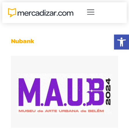
Abr
Nubank