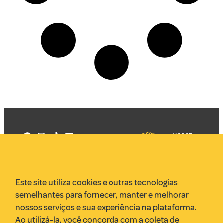
©2025
Mercadizar
Todos os
direitos
Quem somos
reservados
PMKT
Este site utiliza cookies e outras tecnologias
VR Assessoria
semelhantes para fornecer, manter e melhorar
Parcerias
nossos serviços e sua experiência na plataforma.
Envie uma pauta
Ao utilizá-la, você concorda com a coleta de