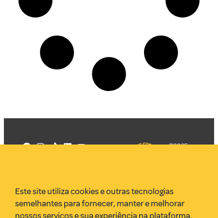
©2025
Mercadizar
Todos os
direitos
Quem somos
reservados
PMKT
Este site utiliza cookies e outras tecnologias
VR Assessoria
semelhantes para fornecer, manter e melhorar
Parcerias
nossos serviços e sua experiência na plataforma.