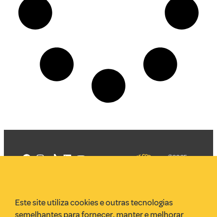
©2025
Mercadizar
Todos os
direitos
Quem somos
reservados
PMKT
Este site utiliza cookies e outras tecnologias
VR Assessoria
semelhantes para fornecer, manter e melhorar