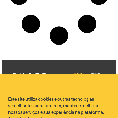
©2025
Mercadizar
Todos os
direitos
Quem somos
reservados
PMKT
Este site utiliza cookies e outras tecnologias
VR Assessoria
semelhantes para fornecer, manter e melhorar
Parcerias
nossos serviços e sua experiência na plataforma.
Envie uma pauta