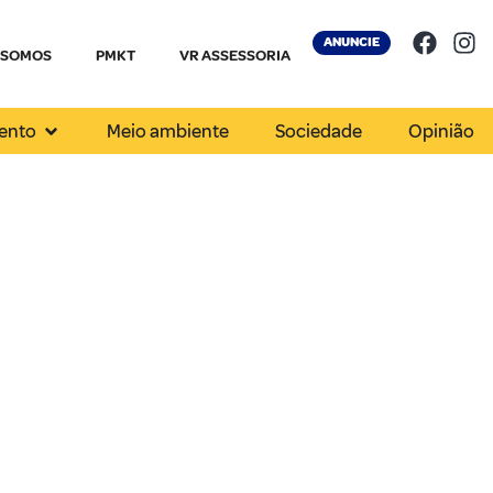
ANUNCIE
 SOMOS
PMKT
VR ASSESSORIA
ento
Meio ambiente
Sociedade
Opinião