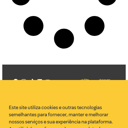
©2025
Mercadizar
Todos os
direitos
Quem somos
reservados
PMKT
Este site utiliza cookies e outras tecnologias
VR Assessoria
semelhantes para fornecer, manter e melhorar
Parcerias
nossos serviços e sua experiência na plataforma.
Envie uma pauta