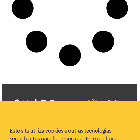
©2025
Mercadizar
Todos os
direitos
Quem somos
reservados
PMKT
Este site utiliza cookies e outras tecnologias
VR Assessoria
semelhantes para fornecer, manter e melhorar