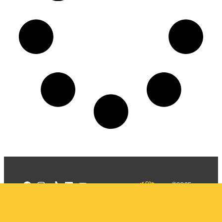
©2025
Mercadizar
Todos os
direitos
Quem somos
reservados
PMKT