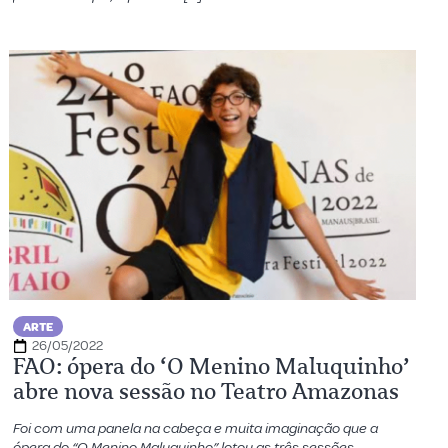
ARTE
26/05/2022
FAO: ópera do ‘O Menino Maluquinho’
abre nova sessão no Teatro Amazonas
Foi com uma panela na cabeça e muita imaginação que a
ópera do “O Menino Maluquinho” lotou as três sessões