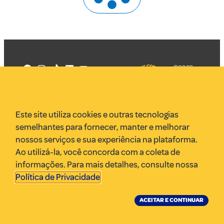
©2025
Mercadizar
Todos os
direitos
Quem somos
reservados
PMKT
Este site utiliza cookies e outras tecnologias
VR Assessoria
semelhantes para fornecer, manter e melhorar
Parcerias
nossos serviços e sua experiência na plataforma.
Envie uma pauta
Ao utilizá-la, você concorda com a coleta de
Anuncie
informações. Para mais detalhes, consulte nossa
Política de Privacidade
.
ACEITAR E CONTINUAR