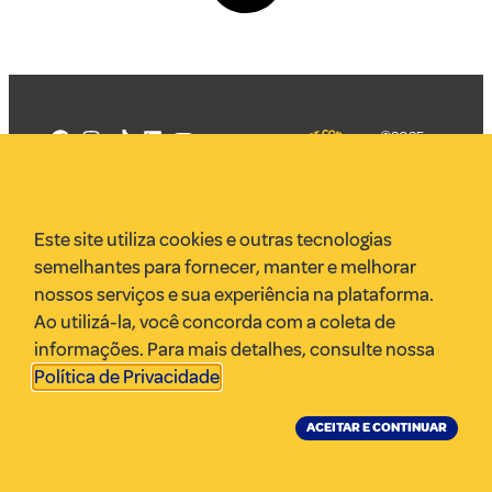
©2025
Mercadizar
Todos os
direitos
Quem somos
reservados
PMKT
Este site utiliza cookies e outras tecnologias
VR Assessoria
semelhantes para fornecer, manter e melhorar
Parcerias
nossos serviços e sua experiência na plataforma.
Envie uma pauta
Ao utilizá-la, você concorda com a coleta de
Anuncie
informações. Para mais detalhes, consulte nossa
Política de Privacidade
.
ACEITAR E CONTINUAR