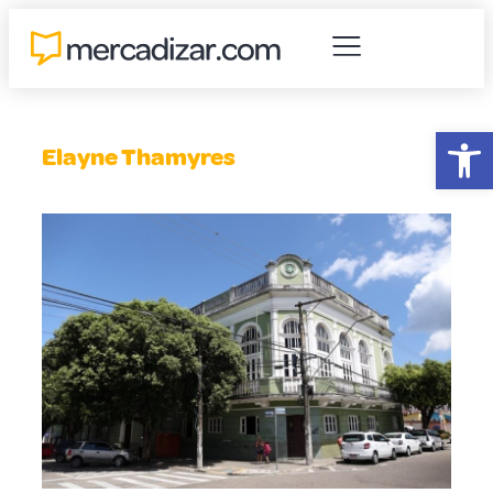
Abr
Elayne Thamyres