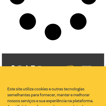
©2025
Mercadizar
Todos os
direitos
Quem somos
reservados
PMKT
Este site utiliza cookies e outras tecnologias
VR Assessoria
semelhantes para fornecer, manter e melhorar
Parcerias
nossos serviços e sua experiência na plataforma.
Envie uma pauta