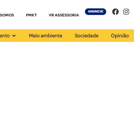
ANUNCIE
 SOMOS
PMKT
VR ASSESSORIA
ento
Meio ambiente
Sociedade
Opinião