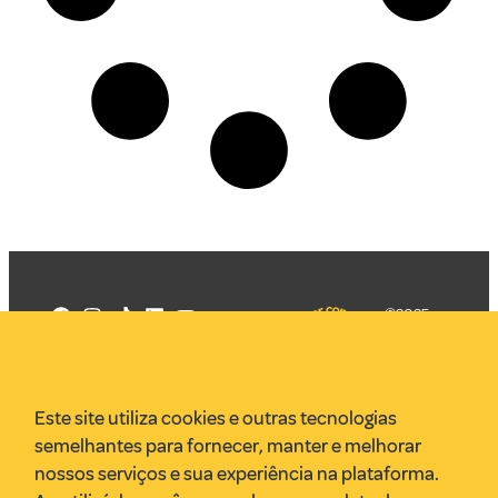
©2025
Mercadizar
Todos os
direitos
Quem somos
reservados
PMKT
Este site utiliza cookies e outras tecnologias
VR Assessoria
semelhantes para fornecer, manter e melhorar
Parcerias
nossos serviços e sua experiência na plataforma.
Envie uma pauta