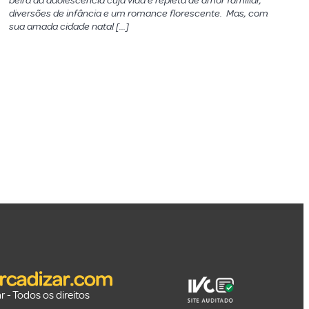
beira da adolescência cuja vida é repleta de amor familiar,
diversões de infância e um romance florescente. Mas, com
sua amada cidade natal […]
 - Todos os direitos