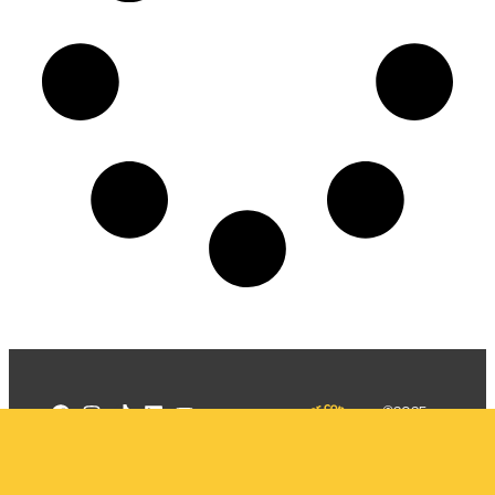
©2025
Mercadizar
Todos os
direitos
Quem somos
reservados
PMKT