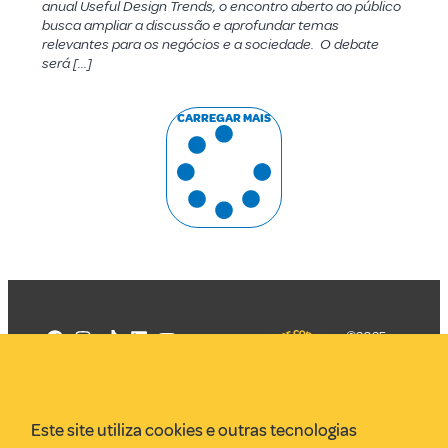
anual Useful Design Trends, o encontro aberto ao público
busca ampliar a discussão e aprofundar temas
relevantes para os negócios e a sociedade. O debate
será […]
CARREGAR MAIS
©2025
Mercadizar
Todos os
direitos
Quem somos
reservados
PMKT
Este site utiliza cookies e outras tecnologias
VR Assessoria