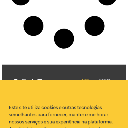
©2025
Mercadizar
Todos os
direitos
Quem somos
reservados
PMKT
Este site utiliza cookies e outras tecnologias
VR Assessoria
semelhantes para fornecer, manter e melhorar
Parcerias
nossos serviços e sua experiência na plataforma.
Envie uma pauta