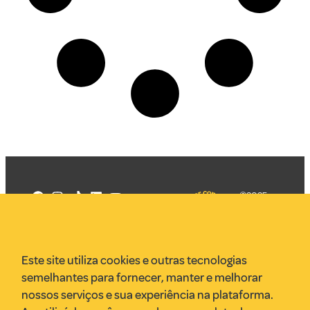
©2025
Mercadizar
Todos os
direitos
Quem somos
reservados
PMKT
Este site utiliza cookies e outras tecnologias
VR Assessoria
semelhantes para fornecer, manter e melhorar
Parcerias
nossos serviços e sua experiência na plataforma.
Envie uma pauta