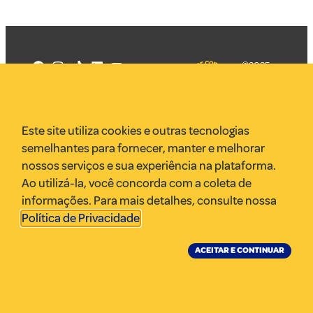
©2025
Mercadizar
Todos os
direitos
Quem somos
reservados
PMKT
Este site utiliza cookies e outras tecnologias
VR Assessoria
semelhantes para fornecer, manter e melhorar
Parcerias
nossos serviços e sua experiência na plataforma.
Envie uma pauta
Ao utilizá-la, você concorda com a coleta de
Anuncie
informações. Para mais detalhes, consulte nossa
Política de Privacidade
.
ACEITAR E CONTINUAR