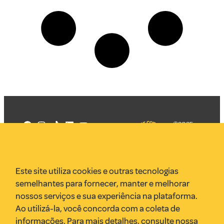
©2025
Mercadizar
Todos os
direitos
Quem somos
reservados
PMKT
Este site utiliza cookies e outras tecnologias
VR Assessoria
semelhantes para fornecer, manter e melhorar
Parcerias
nossos serviços e sua experiência na plataforma.
Envie uma pauta
Ao utilizá-la, você concorda com a coleta de
Anuncie
informações. Para mais detalhes, consulte nossa