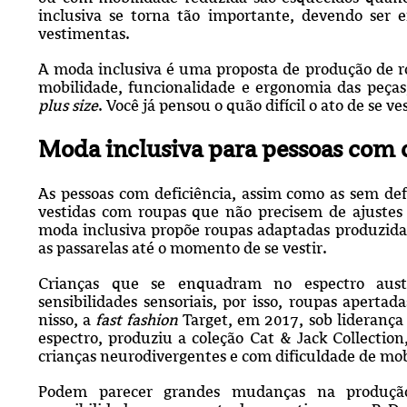
inclusiva se torna tão importante, devendo ser 
vestimentas.
A moda inclusiva é uma proposta de produção de r
mobilidade, funcionalidade e ergonomia das peça
plus size
. Você já pensou o quão difícil o ato de se v
Moda inclusiva para pessoas com d
As pessoas com deficiência, assim como as sem defi
vestidas com roupas que não precisem de ajustes 
moda inclusiva propõe roupas adaptadas produzidas
as passarelas até o momento de se vestir.
Crianças que se enquadram no espectro austi
sensibilidades sensoriais, por isso, roupas apert
nisso, a
fast fashion
Target, em 2017, sob liderança
espectro, produziu a coleção Cat & Jack Collection
crianças neurodivergentes e com dificuldade de mob
Podem parecer grandes mudanças na produção