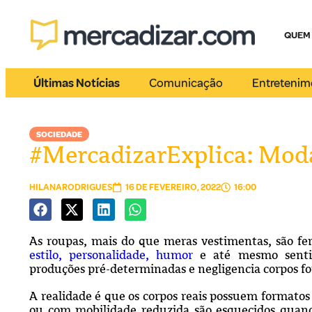
QUEM
Últimas Notícias
Comunicação
Entretenim
SOCIEDADE
#MercadizarExplica: Moda
HILANARODRIGUES
16 DE FEVEREIRO, 2022
16:00
As roupas, mais do que meras vestimentas, são f
estilo, personalidade, humor
e até mesmo sentim
produções pré-determinadas e negligencia corpos fo
A realidade é que os corpos reais possuem formatos 
ou com mobilidade reduzida são esquecidos quand