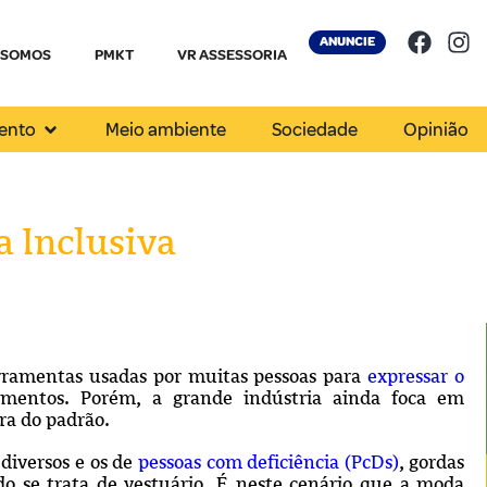
ANUNCIE
 SOMOS
PMKT
VR ASSESSORIA
ento
Meio ambiente
Sociedade
Opinião
 Inclusiva
erramentas usadas por muitas pessoas para
expressar o
entos. Porém, a grande indústria ainda foca em
ra do padrão.
diversos e os de
pessoas com deficiência (PcDs)
, gordas
o se trata de vestuário. É neste cenário que a moda