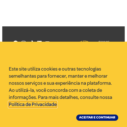
©2025
Mercadizar
Todos os
direitos
Quem somos
reservados
PMKT
Este site utiliza cookies e outras tecnologias
VR Assessoria
semelhantes para fornecer, manter e melhorar
Parcerias
nossos serviços e sua experiência na plataforma.
Envie uma pauta
Ao utilizá-la, você concorda com a coleta de
Anuncie
informações. Para mais detalhes, consulte nossa
Política de Privacidade
.
ACEITAR E CONTINUAR