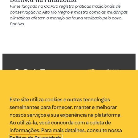
Filme lançado na COP30 registra práticas tradicionais de
conservação no Alto Rio Negro e mostra como as mudanças
climáticas afetam o manejo da fauna realizado pelo povo
Baniwa
©2025
Mercadizar
Todos os
direitos
Quem somos
reservados
PMKT
Este site utiliza cookies e outras tecnologias
VR Assessoria
semelhantes para fornecer, manter e melhorar
Parcerias
nossos serviços e sua experiência na plataforma.
Envie uma pauta
Ao utilizá-la, você concorda com a coleta de
Anuncie
informações. Para mais detalhes, consulte nossa