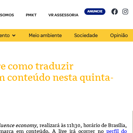
ANUNCIE
 SOMOS
PMKT
VR ASSESSORIA
ento
Meio ambiente
Sociedade
Opinião
re como traduzir
 conteúdo nesta quinta-
luence economy
, realizará às 11h30, horário de Brasília,
marca em conteúdo. A live irá ocorrer no
perfil do