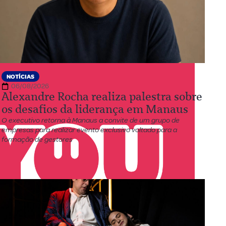
NOTÍCIAS
06/08/2026
Alexandre Rocha realiza palestra sobre
os desafios da liderança em Manaus
O executivo retorna à Manaus a convite de um grupo de
empresas para realizar evento exclusivo voltado para a
formação de gestores