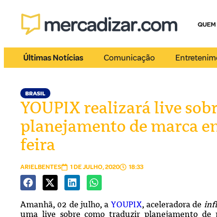
QUEM
Últimas Notícias
Comunicação
Entretenim
BRASIL
YOUPIX realizará live sob
planejamento de marca em
feira
ARIELBENTES
1 DE JULHO, 2020
18:33
Amanhã, 02 de julho, a
YOUPIX
, aceleradora de
inf
uma live sobre como traduzir planejamento de 