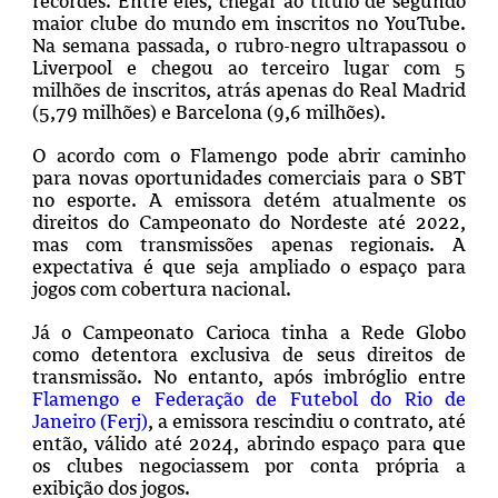
recordes. Entre eles, chegar ao título de segundo
maior clube do mundo em inscritos no
YouTube
.
Na semana passada, o rubro-negro ultrapassou o
Liverpool e chegou ao terceiro lugar com 5
milhões de inscritos, atrás apenas do Real Madrid
(5,79 milhões) e Barcelona (9,6 milhões).
O acordo com o Flamengo pode abrir caminho
para novas oportunidades comerciais para o SBT
no esporte. A emissora detém atualmente os
direitos do Campeonato do Nordeste até 2022,
mas com transmissões apenas regionais. A
expectativa é que seja ampliado o espaço para
jogos com cobertura nacional.
Já o Campeonato Carioca tinha a Rede Globo
como detentora exclusiva de seus direitos de
transmissão. No entanto, após imbróglio entre
Flamengo e Federação de Futebol do Rio de
Janeiro (Ferj)
, a emissora rescindiu o contrato, até
então, válido até 2024, abrindo espaço para que
os clubes negocia
ssem por conta própria a
exibição dos jogos.