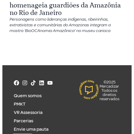
homenageia guardiões da Amazônia
no Rio de Janeiro
Personagens como lideranças indígenas, ribeirinhas,
extrativistas e comunitárias do Amazonas integram a
mostra ‘BioOCAnomia Amazônica’ no museu carioca
©2025
Mercadizar
Todos os
direitos
Quem somos
reservados
PMKT
VR Assessoria
Parcerias
Envie uma pauta