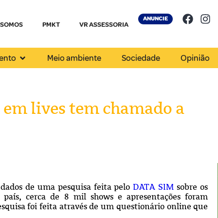
ANUNCIE
 SOMOS
PMKT
VR ASSESSORIA
ento
Meio ambiente
Sociedade
Opinião
s em lives tem chamado a
 dados de uma pesquisa feita pelo
DATA SIM
sobre os
país, cerca de 8 mil shows e apresentações foram
quisa foi feita através de um questionário online que