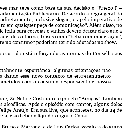
ives mas teve como base da sua decisão o “Anexo P –
gulamentação Publicitário. De acordo a regra geral do
ndiretamente, inclusive slogan, o apelo imperativo de
uto em qualquer peça de comunicação”. Além disso, no
 feita para cervejas e vinhos devem deixar claro que a
ade, dessa forma, frases como “beba com moderação”,
ere no consumo” poderiam ter sido adotadas no show.
corrido está reforçando as normas do Conselho aos
otalmente espontânea, algumas orientações não
as dando esse novo contexto de entretenimento
ometidos com o consumo responsável de nossos
one, Zé Neto e Cristiano e o projeto “Amigos”, também
 alcoólicas. Após o episódio com cantor, alguns deles
Felipe Araújo. Em sua live, que aconteceu no dia 24 de
ja, e ao beber o líquido xingou o Conar.
 Bruno e Marrone, e de Luiz Carlos, vocalista do grupo