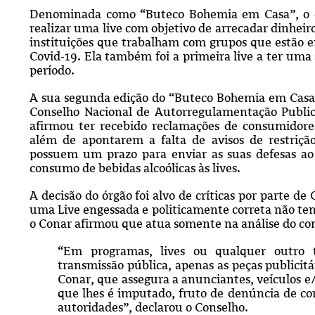
Denominada como “Buteco Bohemia em Casa”, o can
realizar uma live com objetivo de arrecadar dinheiro
instituições que trabalham com grupos que estão 
Covid-19. Ela também foi a primeira live a ter uma
período.
A sua segunda edição do “Buteco Bohemia em Casa”, 
Conselho Nacional de Autorregulamentação Publici
afirmou ter recebido reclamações de consumidores
além de apontarem a falta de avisos de restriçã
possuem um prazo para enviar as suas defesas ao
consumo de bebidas alcoólicas às lives.
A decisão do órgão foi alvo de críticas por parte de
uma Live engessada e politicamente correta não tem 
o Conar afirmou que atua somente na análise do co
“Em programas, lives ou qualquer outro t
transmissão pública, apenas as peças publicitár
Conar, que assegura a anunciantes, veículos e/
que lhes é imputado, fruto de denúncia de co
autoridades”, declarou o Conselho.