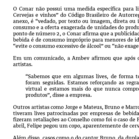
O Conar não possui uma medida específica para l
Cervejas e vinhos” do Código Brasileiro de Autorre
anexo, é “vedado, por texto ou imagem, direta ou i
consumo e a oferta exagerada de unidades do prod
ponto de número 2, o Conar afirma que a publicidade
bebida é de consumo impróprio para menores de id
“evite o consumo excessivo de álcool” ou “não exag
Em um comunicado, a Ambev afirmou que após o o
artistas.
“Sabemos que em algumas lives, de forma t
foram seguidas. Estamos reforçando as regr
virtual e estamos mais do que nunca compr
produtos”, disse a empresa.
Outros artistas como Jorge e Mateus, Bruno e Marr
tiveram lives patrocinadas por empresas de bebidas
fizeram retaliações ao Conselho como foi o caso de 
abril, Felipe pegou um copo, aparentemente de cerve
Além disso, casos como o do cantor Bruno, da dupla