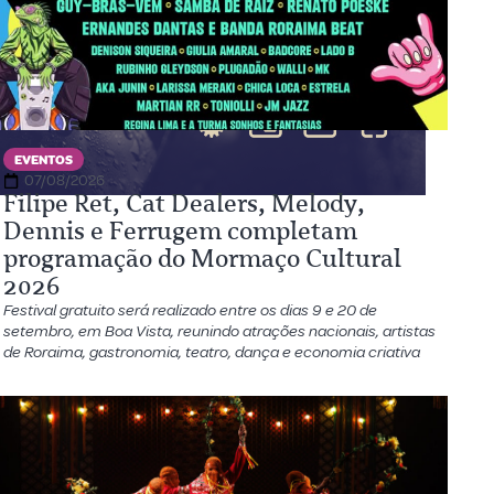
EVENTOS
07/08/2026
Filipe Ret, Cat Dealers, Melody,
Dennis e Ferrugem completam
programação do Mormaço Cultural
2026
Festival gratuito será realizado entre os dias 9 e 20 de
setembro, em Boa Vista, reunindo atrações nacionais, artistas
de Roraima, gastronomia, teatro, dança e economia criativa