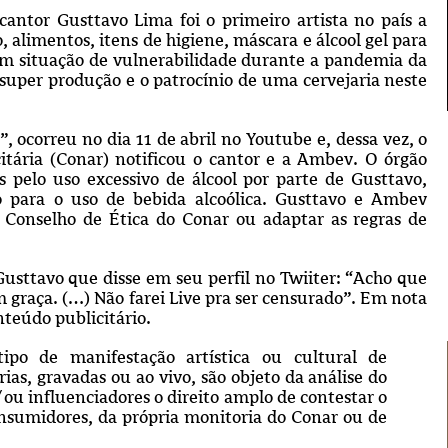
tor Gusttavo Lima foi o primeiro artista no país a
, alimentos, itens de higiene, máscara e álcool gel para
em situação de vulnerabilidade durante a pandemia da
 super produção e o patrocínio de uma cervejaria neste
ocorreu no dia 11 de abril no Youtube e, dessa vez, o
tária (Conar) notificou o cantor e a Ambev. O órgão
 pelo uso excessivo de álcool por parte de Gusttavo,
o para o uso de bebida alcoólica. Gusttavo e Ambev
 Conselho de Ética do Conar ou adaptar as regras de
 Gusttavo que disse em seu perfil no Twiiter:
“Acho que
graça. (…) Não farei Live pra ser censurado”.
Em nota
nteúdo publicitário.
ipo de manifestação artística ou cultural de
ias, gravadas ou ao vivo, são objeto da análise do
ou influenciadores o direito amplo de contestar o
nsumidores, da própria monitoria do Conar ou de