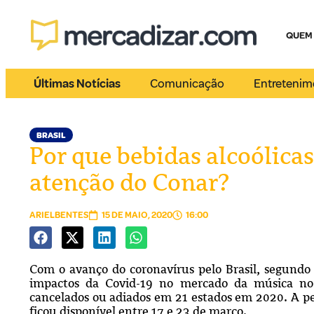
QUEM
Últimas Notícias
Comunicação
Entretenim
BRASIL
Por que bebidas alcoólica
atenção do Conar?
ARIELBENTES
15 DE MAIO, 2020
16:00
Com o avanço do coronavírus pelo Brasil, segundo
impactos da Covid-19 no mercado da música no 
cancelados ou adiados em 21 estados em 2020. A pes
ficou disponível entre 17 e 23 de março.