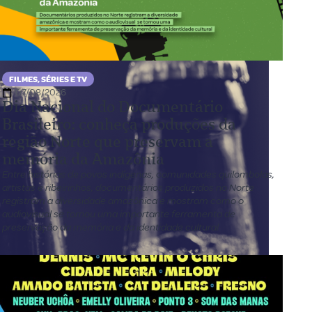
FILMES, SÉRIES E TV
07/08/2026
Dia Nacional do Documentário
Brasileiro: conheça produções da
região Norte que preservam a
memória da Amazônia
Entre histórias de povos indígenas, comunidades quilombolas,
artistas e ribeirinhos, documentários produzidos no Norte
registram a diversidade amazônica e mostram como o
audiovisual se tornou uma importante ferramenta de
preservação da memória e da identidade cultural