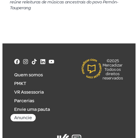
reúne releituras de músicas ancestrais do povo Pemón-
Tauperang
©2025
Mercadizar
Todos os
direitos
Quem somos
reservados
PMKT
VR Assessoria
Parcerias
Envie uma pauta
Anuncie