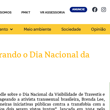
ANUNCIE
 SOMOS
PMKT
VR ASSESSORIA
ento
Meio ambiente
Sociedade
Opinião
rando o Dia Nacional da
le sobre o Dia Nacional da Visibilidade de Travestis e
geando a ativista transsexual brasileira, Brenda Lee,
iras iniciativas públicas contra a transfobia com a
dos dois serem vistos juntos”, lançada em 2004 pelo