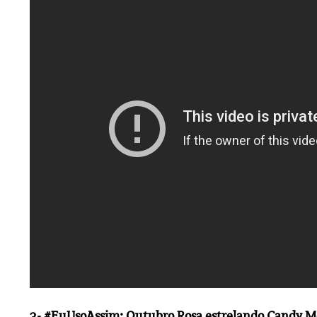
3- #EuUsoAssim: Outubro Rosa estrelando Candy M