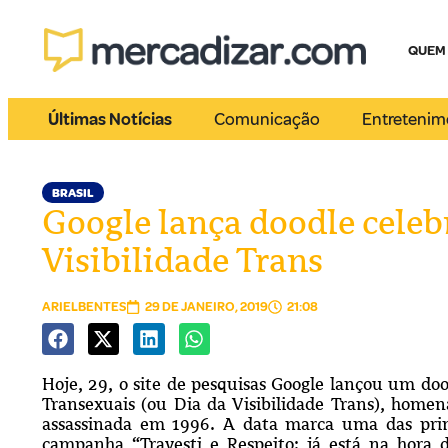
QUEM
Últimas Notícias
Comunicação
Entretenim
BRASIL
Google lança doodle celeb
Visibilidade Trans
ARIELBENTES
29 DE JANEIRO, 2019
21:08
Hoje, 29, o site de pesquisas Google lançou um dood
Transexuais (ou Dia da Visibilidade Trans), homena
assassinada em 1996. A data marca uma das prime
campanha “Travesti e Respeito: já está na hora 