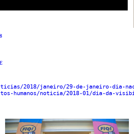
8
E
oticias/2018/janeiro/29-de-janeiro-dia-na
itos-humanos/noticia/2018-01/dia-da-visib