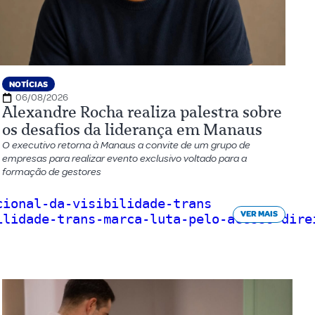
NOTÍCIAS
06/08/2026
Alexandre Rocha realiza palestra sobre
os desafios da liderança em Manaus
O executivo retorna à Manaus a convite de um grupo de
empresas para realizar evento exclusivo voltado para a
formação de gestores
cional-da-visibilidade-trans
VER MAIS
ilidade-trans-marca-luta-pelo-acesso-dire