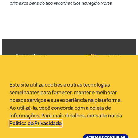
primeiros bens do tipo reconhecidos na região Norte
©2025
Mercadizar
Todos os
direitos
Quem somos
reservados
PMKT
Este site utiliza cookies e outras tecnologias
VR Assessoria
semelhantes para fornecer, manter e melhorar
Parcerias
nossos serviços e sua experiência na plataforma.
Envie uma pauta
Ao utilizá-la, você concorda com a coleta de
Anuncie
informações. Para mais detalhes, consulte nossa
Política de Privacidade
.
ACEITAR E CONTINUAR