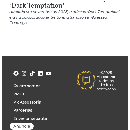
‘Dark Temptation’
Lançada em novembro de 2025, a música ‘Dark Temptation’
é uma colaboração entre Lorena Simpson e Wanessa
Camargo
©2025
Mercadizar
Todos os
direitos
Quem somos
reservados
PMKT
VR Assessoria
Parcerias
Envie uma pauta
Anuncie