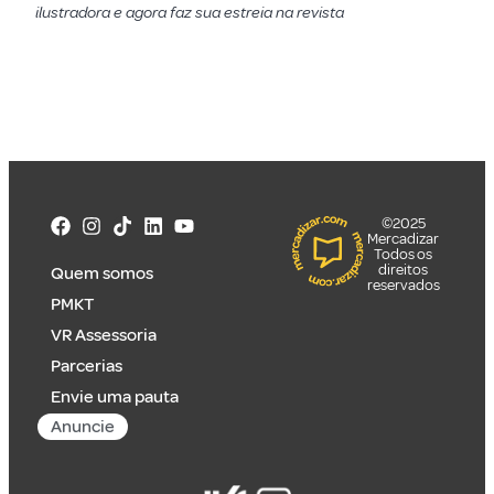
ilustradora e agora faz sua estreia na revista
©2025
Mercadizar
Todos os
direitos
Quem somos
reservados
PMKT
VR Assessoria
Parcerias
Envie uma pauta
Anuncie