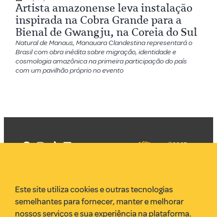
Artista amazonense leva instalação
inspirada na Cobra Grande para a
Bienal de Gwangju, na Coreia do Sul
Natural de Manaus, Manauara Clandestina representará o
Brasil com obra inédita sobre migração, identidade e
cosmologia amazônica na primeira participação do país
com um pavilhão próprio no evento
©2025
Mercadizar
Todos os
direitos
Quem somos
reservados
PMKT
Este site utiliza cookies e outras tecnologias
VR Assessoria
semelhantes para fornecer, manter e melhorar
Parcerias
nossos serviços e sua experiência na plataforma.