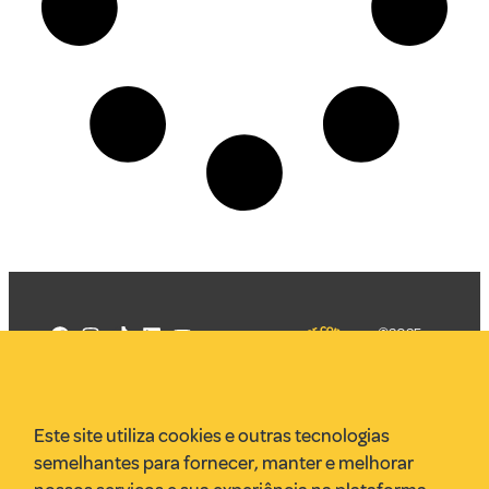
©2025
Mercadizar
Todos os
direitos
Quem somos
reservados
PMKT
Este site utiliza cookies e outras tecnologias
VR Assessoria
semelhantes para fornecer, manter e melhorar
Parcerias