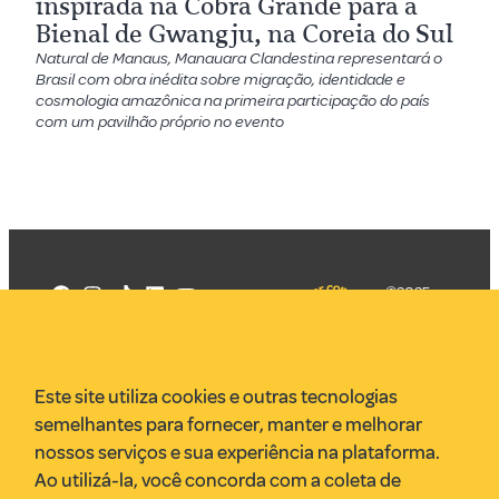
inspirada na Cobra Grande para a
Bienal de Gwangju, na Coreia do Sul
Natural de Manaus, Manauara Clandestina representará o
Brasil com obra inédita sobre migração, identidade e
cosmologia amazônica na primeira participação do país
com um pavilhão próprio no evento
©2025
Mercadizar
Todos os
direitos
Quem somos
reservados
PMKT
Este site utiliza cookies e outras tecnologias
VR Assessoria
semelhantes para fornecer, manter e melhorar
Parcerias
nossos serviços e sua experiência na plataforma.
Envie uma pauta
Ao utilizá-la, você concorda com a coleta de
Anuncie