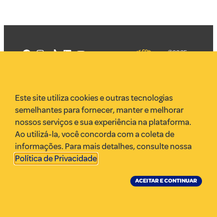
©2025
Mercadizar
Todos os
direitos
Quem somos
reservados
PMKT
Este site utiliza cookies e outras tecnologias
VR Assessoria
semelhantes para fornecer, manter e melhorar
Parcerias
nossos serviços e sua experiência na plataforma.
Envie uma pauta
Ao utilizá-la, você concorda com a coleta de
Anuncie
informações. Para mais detalhes, consulte nossa
Política de Privacidade
.
ACEITAR E CONTINUAR