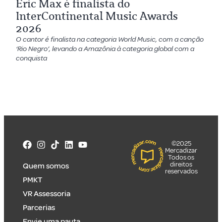
Eric Max é finalista do
InterContinental Music Awards
2026
O cantor é finalista na categoria World Music, com a canção
‘Rio Negro’, levando a Amazônia à categoria global com a
conquista
©2025
Mercadizar
Todos os
direitos
Quem somos
reservados
PMKT
VR Assessoria
Parcerias
Envie uma pauta