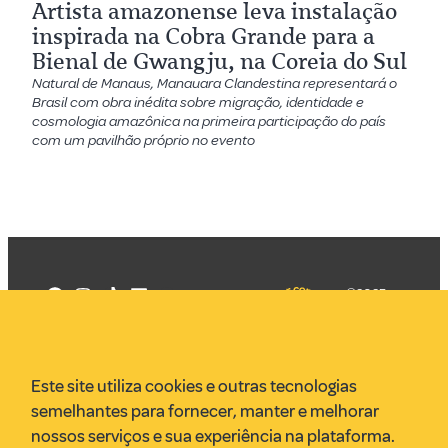
Artista amazonense leva instalação
inspirada na Cobra Grande para a
Bienal de Gwangju, na Coreia do Sul
Natural de Manaus, Manauara Clandestina representará o
Brasil com obra inédita sobre migração, identidade e
cosmologia amazônica na primeira participação do país
com um pavilhão próprio no evento
©2025
Mercadizar
Todos os
direitos
Quem somos
reservados
PMKT
Este site utiliza cookies e outras tecnologias
VR Assessoria
semelhantes para fornecer, manter e melhorar
Parcerias
nossos serviços e sua experiência na plataforma.