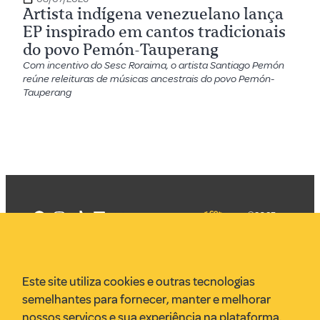
Artista indígena venezuelano lança
EP inspirado em cantos tradicionais
do povo Pemón-Tauperang
Com incentivo do Sesc Roraima, o artista Santiago Pemón
reúne releituras de músicas ancestrais do povo Pemón-
Tauperang
©2025
Mercadizar
Todos os
direitos
Quem somos
reservados
PMKT
Este site utiliza cookies e outras tecnologias
VR Assessoria
semelhantes para fornecer, manter e melhorar
Parcerias
nossos serviços e sua experiência na plataforma.