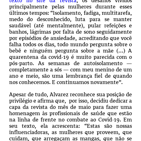
texto no site da revista
, os desafios vividos
principalmente pelas mulheres durante esses
últimos tempos: “Isolamento, fadiga, multitarefa,
medo do desconhecido, luta para se manter
saudável (até mentalmente), pular refeições e
banhos, lágrimas por falta de sono seguidamente
por episódios de ansiedade, acreditando que você
falha todos os dias, todo mundo pergunta sobre o
bebê e ninguém pergunta sobre a mãe (…) A
quarentena da covid-19 é muito parecida com o
pós-parto. As semanas de autoisolamento —
completamente a sós — com meu menino de um
ano e meio, são uma lembrança fiel de quando
nos conhecemos. E continuamos novamente”.
Apesar de tudo, Alvarez reconhece sua posição de
privilégio e afirma que, por isso, decidiu dedicar a
capa da revista do mês de maio para fazer uma
homenagem às profissionais de saúde que estão
na linha de frente no combate ao Covid-19. Em
seu texto, ela acrescenta: “Estas são nossas
influenciadoras, as mulheres que proveem, que
cuidam, que arregaçam as mangas, que não se