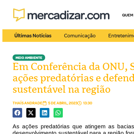
QUEM
Últimas Notícias
Comunicação
Entretenim
MEIO AMBIENTE
Em Conferência da ONU,
ações predatórias e defe
sustentável na região
THAÍS ANDRADE
5 DE ABRIL, 2023
13:30
As ações predatórias que atingem as bacias
desenvolvimento sustentável para a região fo