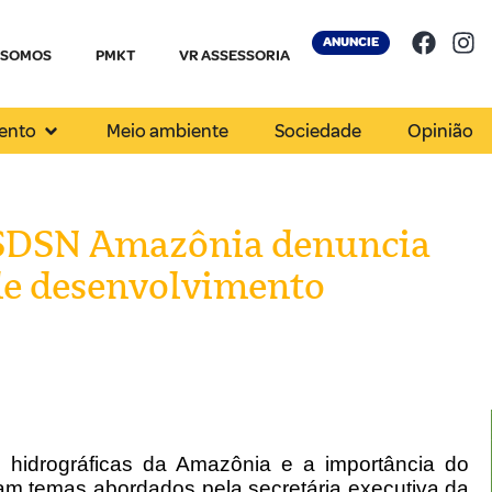
ANUNCIE
 SOMOS
PMKT
VR ASSESSORIA
ento
Meio ambiente
Sociedade
Opinião
 SDSN Amazônia denuncia
nde desenvolvimento
 hidrográficas da Amazônia e a importância do
ram temas abordados pela secretária executiva da