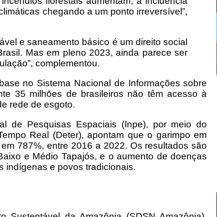
ncêndios florestais aumentam, a incidência
imáticas chegando a um ponto irreversível”,
ável e saneamento básico é um direito social
Brasil. Mas em pleno 2023, ainda parece ser
opulação”, complementou.
m base no Sistema Nacional de Informações sobre
e 35 milhões de brasileiros não têm acesso à
e rede de esgoto.
onal de Pesquisas Espaciais (Inpe), por meio do
empo Real (Deter), apontam que o garimpo em
 em 787%, entre 2016 a 2022. Os resultados são
 Baixo e Médio Tapajós, e o aumento de doenças
s indígenas e povos tradicionais.
to Sustentável da Amazônia (SDSN Amazônia),