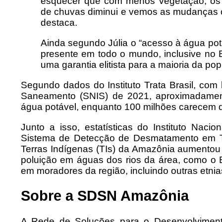
esquecer que com menos vegetação, os i
de chuvas diminui e vemos as mudanças cl
destaca.
Ainda segundo Júlia o “acesso à água pot
presente em todo o mundo, inclusive no 
uma garantia elitista para a maioria da p
Segundo dados do Instituto Trata Brasil, co
Saneamento (SNIS) de 2021, aproximadament
água potável, enquanto 100 milhões carecem d
Junto a isso, estatísticas do Instituto Naci
Sistema de Detecção de Desmatamento em T
Terras Indígenas (TIs) da Amazônia aumentou
poluição em águas dos rios da área, como o
em moradores da região, incluindo outras etnia
Sobre a SDSN Amazônia
A Rede de Soluções para o Desenvolvimen