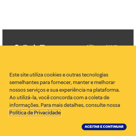
©2025
Mercadizar
Todos os
direitos
Quem somos
reservados
PMKT
Este site utiliza cookies e outras tecnologias
VR Assessoria
semelhantes para fornecer, manter e melhorar
Parcerias
nossos serviços e sua experiência na plataforma.
Envie uma pauta
Ao utilizá-la, você concorda com a coleta de
Anuncie
informações. Para mais detalhes, consulte nossa
Política de Privacidade
.
ACEITAR E CONTINUAR