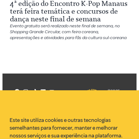
4ª edição do Encontro K-Pop Manaus
terá feira temática e concursos de
dança neste final de semana
Evento gratuito será realizado neste final de semana, no
Shopping Grande Circular, com feira coreana,
apresentações e atividades para fãs da cultura sul-coreana
©2025
Mercadizar
Todos os
direitos
Quem somos
reservados
PMKT
Este site utiliza cookies e outras tecnologias
VR Assessoria
semelhantes para fornecer, manter e melhorar
Parcerias
nossos serviços e sua experiência na plataforma.