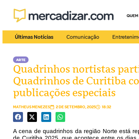
QUEM
Últimas Notícias
Comunicação
Entretenim
ARTE
Quadrinhos nortistas part
Quadrinhos de Curitiba c
publicações especiais
MATHEUS MENEZES
2 DE SETEMBRO, 2025
18:32
A cena de quadrinhos da região Norte está r
de Curitiba 2025, que acontece entre os dia