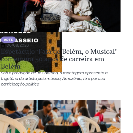
ARTE
06/08/2026
Espetáculo ‘Fafá de Belém, o Musical’
comemora 50 anos de carreira em
Belém
Sob a produção de Jô Santana, a montagem apresenta a
trajetória da artista pela música, Amazônia, fé e por sua
participação política