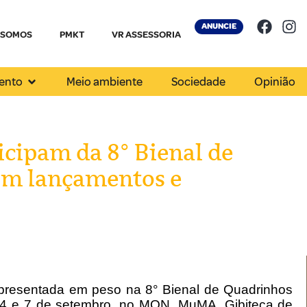
ANUNCIE
 SOMOS
PMKT
VR ASSESSORIA
ento
Meio ambiente
Sociedade
Opinião
icipam da 8° Bienal de
om lançamentos e
epresentada em peso na 8° Bienal de Quadrinhos
s 4 e 7 de setembro, no MON, MuMA, Gibiteca de