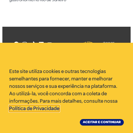
©2025
Mercadizar
Todos os
direitos
Quem somos
reservados
PMKT
Este site utiliza cookies e outras tecnologias
VR Assessoria
semelhantes para fornecer, manter e melhorar
Parcerias
nossos serviços e sua experiência na plataforma.
Envie uma pauta
Ao utilizá-la, você concorda com a coleta de
Anuncie
informações. Para mais detalhes, consulte nossa
Política de Privacidade
.
ACEITAR E CONTINUAR